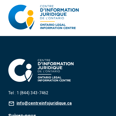
Aller
au
Rechercher
contenu
Tel :
1 (844) 343-7462
info@centreinfojuridique.ca
Suivez-nous