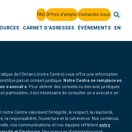
FAQ
Offres d’emploi
Contactez-nous
SOURCES
CARNET D’ADRESSES
ÉVÉNEMENTS
EN
ridique de l’Ontario (notre Centre) vous offre une information
onstitue pas un conseil juridique.
Notre Centre ne remplace en
’un·e avocat·e
. Pour obtenir des conseils ou des avis juridiques
on particulière, il est nécessaire de consulter un·e avocat·e en
notre Centre valorisent l’intégrité, le respect, la réactivité,
e, la responsabilité, l’ouverture et la cohérence. Nos contenus,
nnelle, nos communications et nos équipes reflètent
notre
rsité et l’inclusion
. Des mesures d’adaptation sont