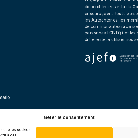
disponibles en vertu du
Co
encourageons toute perso
les Autochtones, les memb
de communautés racialisée
personnes LGBTQ+ et les p
différente, à utiliser nos s
ntario
Gérer le consentement
es que les cookies
ntir à ces