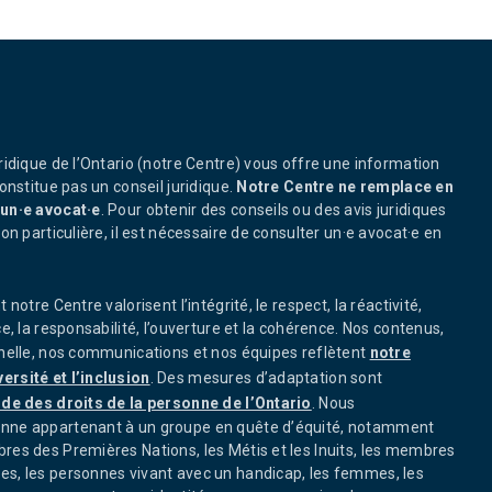
ridique de l’Ontario (notre Centre) vous offre une information
onstitue pas un conseil juridique.
Notre Centre ne remplace en
’un·e avocat·e
. Pour obtenir des conseils ou des avis juridiques
on particulière, il est nécessaire de consulter un·e avocat·e en
notre Centre valorisent l’intégrité, le respect, la réactivité,
e, la responsabilité, l’ouverture et la cohérence. Nos contenus,
nnelle, nos communications et nos équipes reflètent
notre
rsité et l’inclusion
. Des mesures d’adaptation sont
de des droits de la personne de l’Ontario
. Nous
nne appartenant à un groupe en quête d’équité, notamment
res des Premières Nations, les Métis et les Inuits, les membres
s, les personnes vivant avec un handicap, les femmes, les