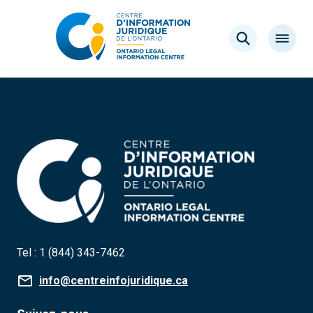
Aller
au
Rechercher
contenu
Ouvrir
le
menu
Tel :
1 (844) 343-7462
info@centreinfojuridique.ca