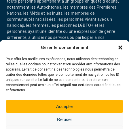
toute personne appartenant à un groupe en quête d’équité,
notamment les Autochtones, les membres des Premières
Nations, les Métis et les Inuits, les membres de
communautés racialisées, les personnes vivant avec un
handicap, les femmes, les personnes LGBTQ+ et les
personnes ayant une identité ou une expression de genre
différente, à utiliser nos services ou participer à nos
activités.
Gérer le consentement
Pour offrir les meilleures expériences, nous utilisons des technologies
telles que les cookies pour stocker et/ou accéder aux informations des
appareils. Le fait de consentir à ces technologies nous permettra de
traiter des données telles que le comportement de navigation ou les ID
uniques sur ce site. Le fait de ne pas consentir ou de retirer son
consentement peut avoir un effet négatif sur certaines caractéristiques
et fonctions.
Accepter
© 2026 Tous droits réservés. Centre d’information juridique de
Refuser
l'Ontario