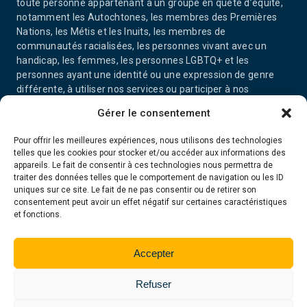
toute personne appartenant à un groupe en quête d’équité,
notamment les Autochtones, les membres des Premières
Nations, les Métis et les Inuits, les membres de
communautés racialisées, les personnes vivant avec un
handicap, les femmes, les personnes LGBTQ+ et les
personnes ayant une identité ou une expression de genre
différente, à utiliser nos services ou participer à nos
activités.
Gérer le consentement
Pour offrir les meilleures expériences, nous utilisons des technologies
telles que les cookies pour stocker et/ou accéder aux informations des
appareils. Le fait de consentir à ces technologies nous permettra de
traiter des données telles que le comportement de navigation ou les ID
uniques sur ce site. Le fait de ne pas consentir ou de retirer son
consentement peut avoir un effet négatif sur certaines caractéristiques
et fonctions.
Accepter
© 2026 Tous droits réservés. Centre d’information juridique de
Refuser
l'Ontario